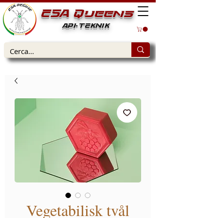
ESA Queens
API-TEKNIK
Vegetabilisk tvål