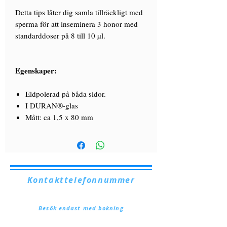
Detta tips låter dig samla tillräckligt med
sperma för att inseminera 3 honor med
standarddoser på 8 till 10 µl.
Egenskaper:
Eldpolerad på båda sidor.
I DURAN®-glas
Mått: ca 1,5 x 80 mm
Kontakttelefonnummer
+39. 328.6657545
Besök endast med bokning
Via Lautoni, 72
81040 FORMICOLA - Italien