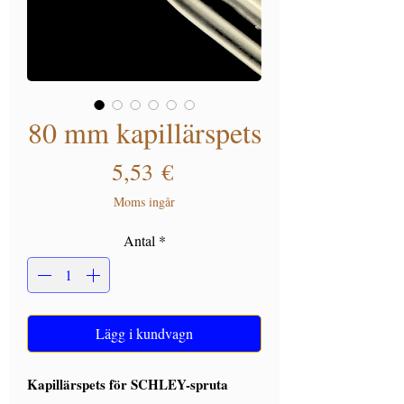
80 mm kapillärspets
Pris
5,53 €
Moms ingår
Antal
*
Lägg i kundvagn
Kapillärspets för SCHLEY-spruta